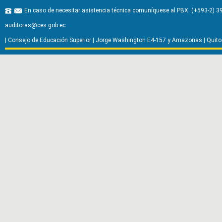
En caso de necesitar asistencia técnica comuníquese al PBX: (+593-2) 3947
auditoras@ces.gob.ec
|
Consejo de Educación Superior
| Jorge Washington E4-157 y Amazonas |
Quito